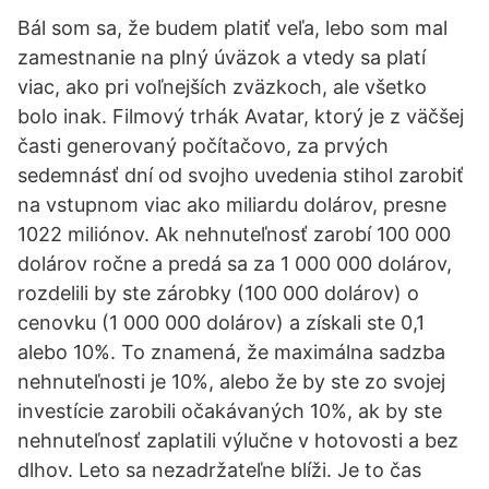
Bál som sa, že budem platiť veľa, lebo som mal
zamestnanie na plný úväzok a vtedy sa platí
viac, ako pri voľnejších zväzkoch, ale všetko
bolo inak. Filmový trhák Avatar, ktorý je z väčšej
časti generovaný počítačovo, za prvých
sedemnásť dní od svojho uvedenia stihol zarobiť
na vstupnom viac ako miliardu dolárov, presne
1022 miliónov. Ak nehnuteľnosť zarobí 100 000
dolárov ročne a predá sa za 1 000 000 dolárov,
rozdelili by ste zárobky (100 000 dolárov) o
cenovku (1 000 000 dolárov) a získali ste 0,1
alebo 10%. To znamená, že maximálna sadzba
nehnuteľnosti je 10%, alebo že by ste zo svojej
investície zarobili očakávaných 10%, ak by ste
nehnuteľnosť zaplatili výlučne v hotovosti a bez
dlhov. Leto sa nezadržateľne blíži. Je to čas