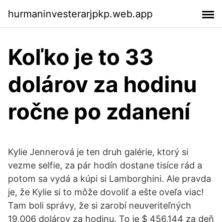
hurmaninvesterarjpkp.web.app
Koľko je to 33
dolárov za hodinu
ročne po zdanení
Kylie Jennerová je ten druh galérie, ktorý si
vezme selfie, za pár hodín dostane tisíce rád a
potom sa vydá a kúpi si Lamborghini. Ale pravda
je, že Kylie si to môže dovoliť a ešte oveľa viac!
Tam boli správy, že si zarobí neuveriteľných
19,006 dolárov za hodinu. To je $ 456,144 za deň