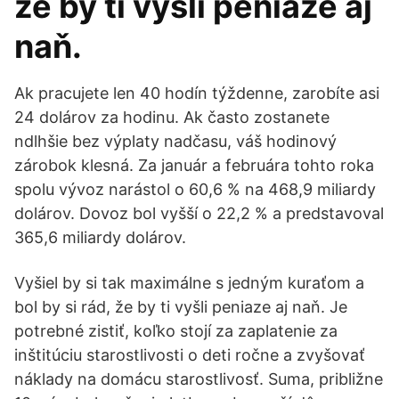
že by ti vyšli peniaze aj
naň.
Ak pracujete len 40 hodín týždenne, zarobíte asi
24 dolárov za hodinu. Ak často zostanete
ndlhšie bez výplaty nadčasu, váš hodinový
zárobok klesná. Za január a februára tohto roka
spolu vývoz narástol o 60,6 % na 468,9 miliardy
dolárov. Dovoz bol vyšší o 22,2 % a predstavoval
365,6 miliardy dolárov.
Vyšiel by si tak maximálne s jedným kuraťom a
bol by si rád, že by ti vyšli peniaze aj naň. Je
potrebné zistiť, koľko stojí za zaplatenie za
inštitúciu starostlivosti o deti ročne a zvyšovať
náklady na domácu starostlivosť. Suma, približne