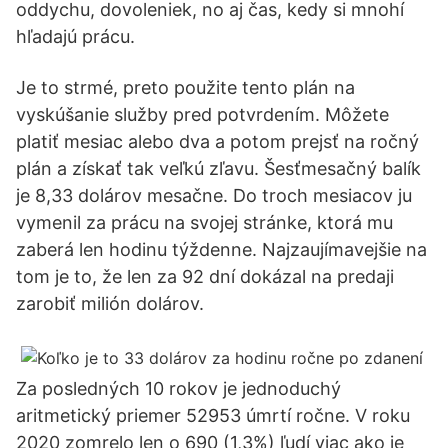
oddychu, dovoleniek, no aj čas, kedy si mnohí
hľadajú prácu.
Je to strmé, preto použite tento plán na
vyskúšanie služby pred potvrdením. Môžete
platiť mesiac alebo dva a potom prejsť na ročný
plán a získať tak veľkú zľavu. Šesťmesačný balík
je 8,33 dolárov mesačne. Do troch mesiacov ju
vymenil za prácu na svojej stránke, ktorá mu
zaberá len hodinu týždenne. Najzaujímavejšie na
tom je to, že len za 92 dní dokázal na predaji
zarobiť milión dolárov.
Za posledných 10 rokov je jednoduchý
aritmetický priemer 52953 úmrtí ročne. V roku
2020 zomrelo len o 690 (1,3%) ľudí viac ako je