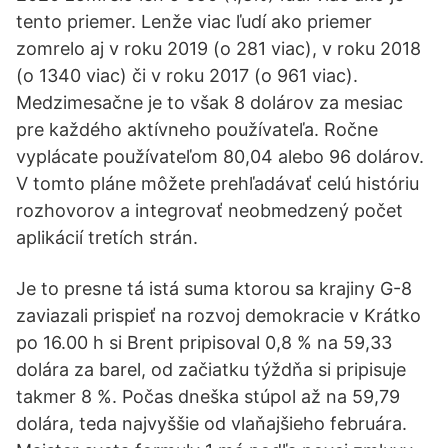
tento priemer. Lenže viac ľudí ako priemer
zomrelo aj v roku 2019 (o 281 viac), v roku 2018
(o 1340 viac) či v roku 2017 (o 961 viac).
Medzimesačne je to však 8 dolárov za mesiac
pre každého aktívneho používateľa. Ročne
vyplácate používateľom 80,04 alebo 96 dolárov.
V tomto pláne môžete prehľadávať celú históriu
rozhovorov a integrovať neobmedzený počet
aplikácií tretích strán.
Je to presne tá istá suma ktorou sa krajiny G-8
zaviazali prispieť na rozvoj demokracie v Krátko
po 16.00 h si Brent pripisoval 0,8 % na 59,33
dolára za barel, od začiatku týždňa si pripisuje
takmer 8 %. Počas dneška stúpol až na 59,79
dolára, teda najvyššie od vlaňajšieho februára.