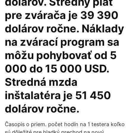
dolárov. Stredný plat
pre zvárača je 39 390
dolárov ročne. Náklady
na zvárací program sa
môžu pohybovať od 5
000 do 15 000 USD.
Stredná mzda
inštalatéra je 51 450
dolárov ročne.
Časopis o priem. počet hodín na 1 testera koľko
sú dôležité pre hladký prechod na nový.