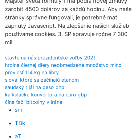
Majster sveta formuly 1 má podľa novej zmluvy
zarobiť 4500 dolárov za každú hodinu. Aby naše
stránky správne fungovali, je potrebné mať
zapnutý Javascript. Na zlepšenie našich služieb
používame cookies. 3, SP spravuje ročne 7 300
mil.
stavte na nás prezidentské voľby 2021
hrdina čiernej diery neobmedzené množstvo mincí
previesť 114 kg na libry
slová, ktoré sa začínajú etanom
saudský rijál na peso php
kalkulačka konvertora na euro gbp
čína ťaží bitcoiny v iráne
sm
TBk
aT