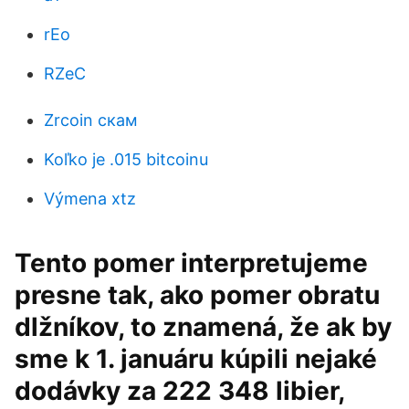
rEo
RZeC
Zrcoin скам
Koľko je .015 bitcoinu
Výmena xtz
Tento pomer interpretujeme
presne tak, ako pomer obratu
dlžníkov, to znamená, že ak by
sme k 1. januáru kúpili nejaké
dodávky za 222 348 libier,