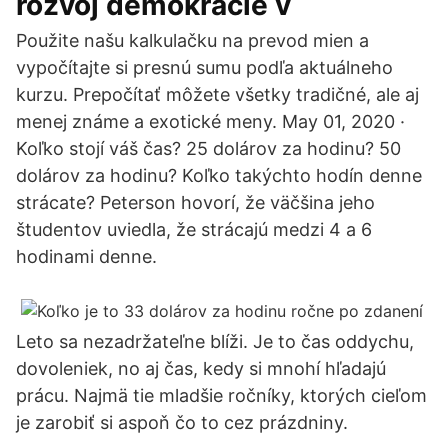
rozvoj demokracie v
Použite našu kalkulačku na prevod mien a
vypočítajte si presnú sumu podľa aktuálneho
kurzu. Prepočítať môžete všetky tradičné, ale aj
menej známe a exotické meny. May 01, 2020 ·
Koľko stojí váš čas? 25 dolárov za hodinu? 50
dolárov za hodinu? Koľko takýchto hodín denne
strácate? Peterson hovorí, že väčšina jeho
študentov uviedla, že strácajú medzi 4 a 6
hodinami denne.
Leto sa nezadržateľne blíži. Je to čas oddychu,
dovoleniek, no aj čas, kedy si mnohí hľadajú
prácu. Najmä tie mladšie ročníky, ktorých cieľom
je zarobiť si aspoň čo to cez prázdniny.