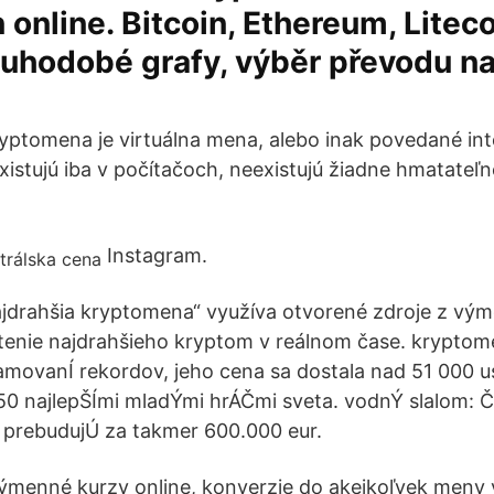
online. Bitcoin, Ethereum, Litecoi
ouhodobé grafy, výběr převodu na
ryptomena je virtuálna mena, alebo inak povedané in
xistujú iba v počítačoch, neexistujú žiadne hmatateľ
Instagram.
ajdrahšia kryptomena“ využíva otvorené zdroje z vý
enie najdrahšieho kryptom v reálnom čase. kryptom
amovanÍ rekordov, jeho cena sa dostala nad 51 000 us
 50 najlepŠÍmi mladÝmi hrÁČmi sveta. vodnÝ slalom:
 prebudujÚ za takmer 600.000 eur.
menné kurzy online, konverzie do akejkoľvek meny 