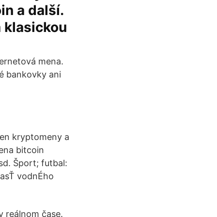
n a další.
 klasickou
ternetová mena.
né bankovky ani
men kryptomeny a
ena bitcoin
d. Šport; futbal:
 ČasŤ vodnÉho
v reálnom čase.