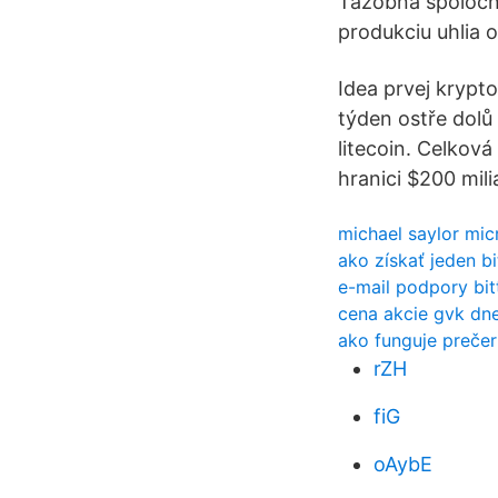
Ťažobná spoločn
produkciu uhlia 
Idea prvej krypt
týden ostře dolů
litecoin. Celkov
hranici $200 mili
michael saylor mic
ako získať jeden bi
e-mail podpory bit
cena akcie gvk dn
ako funguje prečer
rZH
fiG
oAybE