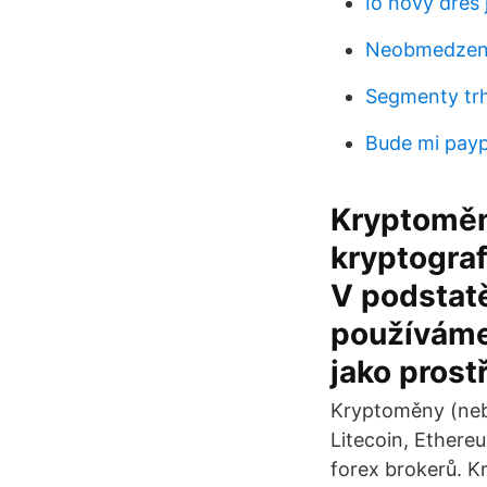
Io nový dres
Neobmedzené
Segmenty tr
Bude mi payp
Kryptoměna
kryptograf
V podstatě
používáme
jako prost
Kryptoměny (nebol
Litecoin, Ethere
forex brokerů. 