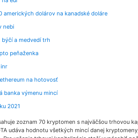
p na eur
00 amerických dolárov na kanadské doláre
v nebi
 býčí a medvedí trh
pto peňaženka
inr
 ethereum na hotovosť
ká banka výmenu mincí
sku 2021
ahuje zoznam 70 kryptomen s najväčšou trhovou kapi
udáva hodnotu všetkých mincí danej kryptomeny,