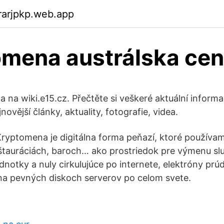
rarjpkp.web.app
mena austrálska ce
na wiki.e15.cz. Přečtěte si veškeré aktuální inform
ovější články, aktuality, fotografie, videa.
Kryptomena je digitálna forma peňazí, ktoré použív
tauráciách, baroch… ako prostriedok pre výmenu slu
dnotky a nuly cirkulujúce po internete, elektróny prú
na pevných diskoch serverov po celom svete.