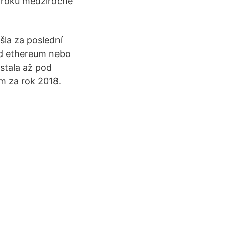
ťroku medziročne
šla za poslední
lad ethereum nebo
ostala až pod
um za rok 2018.