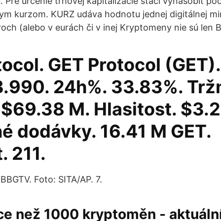
. Pre určenie trhovej kapitalizácie stačí vynásobiť p
nym kurzom. KURZ udáva hodnotu jednej digitálnej mi
och (alebo v eurách či v inej Kryptomeny nie sú len B
ocol. GET Protocol (GET).
3.990. 24h%. 33.83%. Trž
. $69.38 M. Hlasitost. $3.
é dodávky. 16.41 M GET.
. 211.
 BBGTV. Foto: SITA/AP. 7.
ce než 1000 kryptoměn - aktuáln