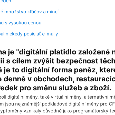
 jeden
 množstvo kľúčov a mincí
hu s vysokou cenou
al niekedy posielať e-maily
 je "digitální platidlo založené 
ii s cílem zvýšit bezpečnost těch
 je to digitální forma peněz, kter
 denně v obchodech, restauracíc
ředek pro směnu služeb a zboží.
i digitální měny, také virtuální měny, alternativní m
um jsou nejznámější podkladové digitální měny pro C
Kryptoměny vznikaly původně jako programátorský te