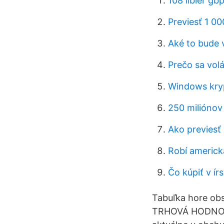
108 libier gb
Previesť 1 0
Aké to bude 
Prečo sa volá
Windows kry
250 miliónov 
Ako previesť
Robí americ
Čo kúpiť v ír
Tabuľka hore obs
TRHOVÁ HODNOTA 