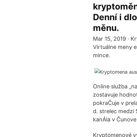
kryptoměn 
Denní i dl
měnu.
Mar 15, 2019 · K
Virtuálne meny e
mince.
Online služba „n
zostavuje hodnot
pokraČuje v prel
d. strelec medzi
kanÁla v Čunove
Kryptomenové vý