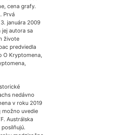
e, cena grafy.
… Prvá
(3. januára 2009
 jej autora sa
m živote
tpac predviedla
ko O Kryptomena,
ryptomena,
storické
Sachs nedávno
omena v roku 2019
aq možno uvedie
F. Austrálska
posilňujú.