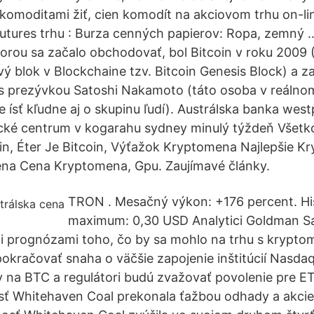
omoditami žiť, cien komodít na akciovom trhu on-lin
utures trhu : Burza cenných papierov: Ropa, zemný 
orou sa začalo obchodovať, bol Bitcoin v roku 2009 
ý blok v Blockchaine tzv. Bitcoin Genesis Block) a za
s prezývkou Satoshi Nakamoto (táto osoba v reálno
e ísť kľudne aj o skupinu ľudí). Austrálska banka wes
ické centrum v kogarahu sydney minulý týždeň Všet
in, Éter Je Bitcoin, Výťažok Kryptomena Najlepšie K
na Cena Kryptomena, Gpu. Zaujímavé články.
TRON . Mesačný výkon: +176 percent. Hi
maximum: 0,30 USD Analytici Goldman 
ými prognózami toho, čo by sa mohlo na trhu s krypt
okračovať snaha o väčšie zapojenie inštitúcií Nasd
y na BTC a regulátori budú zvažovať povolenie pre ET
ť Whitehaven Coal prekonala ťažbou odhady a akcie 