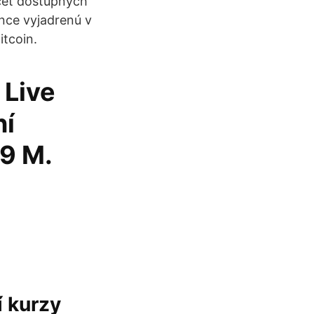
očet dostupných
nce vyjadrenú v
itcoin.
 Live
ní
29 M.
í kurzy