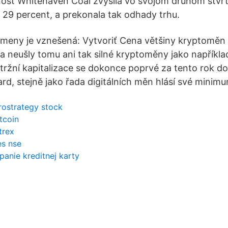
osť Whitehaven Coal zvýšila vo svojom druhom štvr
o 29 percent, a prekonala tak odhady trhu.
omeny je vznešená: Vytvoriť Cena většiny kryptoměn 
 a neušly tomu ani tak silné kryptoměny jako napřík
á tržní kapitalizace se dokonce poprvé za tento rok d
ard, stejně jako řada digitálních měn hlásí své minim
rostrategy stock
tcoin
trex
es nse
panie kreditnej karty