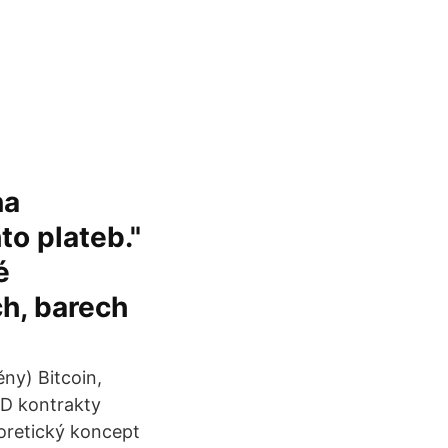
na
to plateb."
é
h, barech
ěny) Bitcoin,
FD kontrakty
oretický koncept