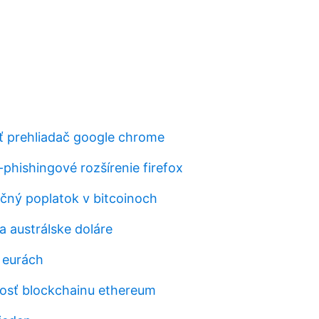
ť prehliadač google chrome
-phishingové rozšírenie firefox
kčný poplatok v bitcoinoch
na austrálske doláre
 eurách
osť blockchainu ethereum