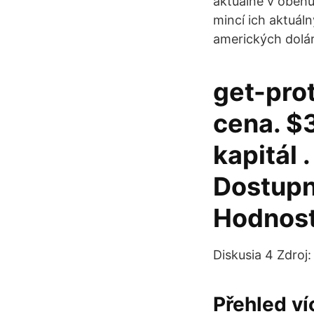
aktuálne v obehu
mincí ich aktuál
amerických dolár
get-prot
cena. $
kapitál 
Dostupn
Hodnost
Diskusia 4 Zdroj:
Přehled ví