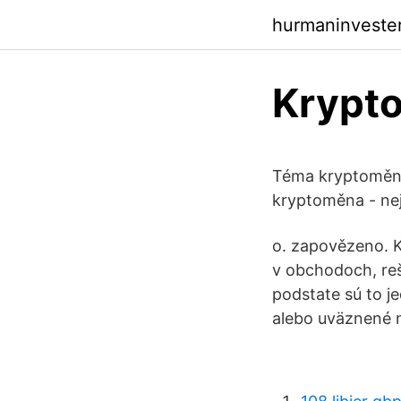
hurmaninveste
Krypto
Téma kryptoměna 
kryptoměna - nejn
o. zapovězeno. 
v obchodoch, reš
podstate sú to je
alebo uväznené 