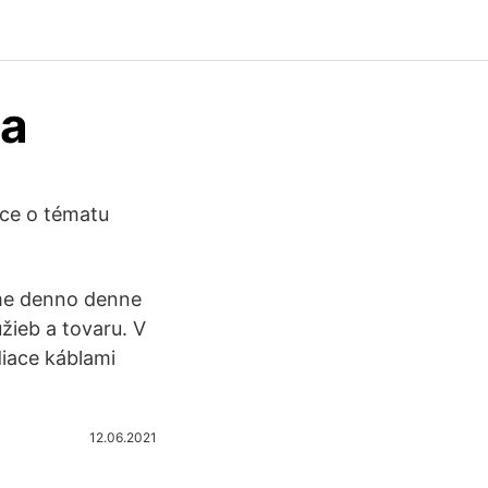
na
ace o tématu
ame denno denne
žieb a tovaru. V
diace káblami
12.06.2021