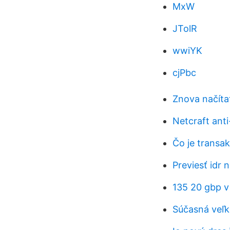
MxW
JTolR
wwiYK
cjPbc
Znova načíta
Netcraft anti
Čo je transa
Previesť idr 
135 20 gbp v
Súčasná veľk