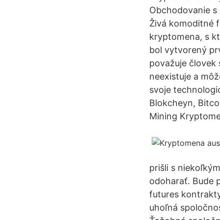
Obchodovanie s k
Živá komoditné f
kryptomena, s kt
bol vytvorený prv
považuje človek 
neexistuje a môž
svoje technolog
Blokcheyn, Bitco
Mining Kryptome
prišli s niekoľk
odoharať. Bude p
futures kontrakt
uhoľná spoločnos