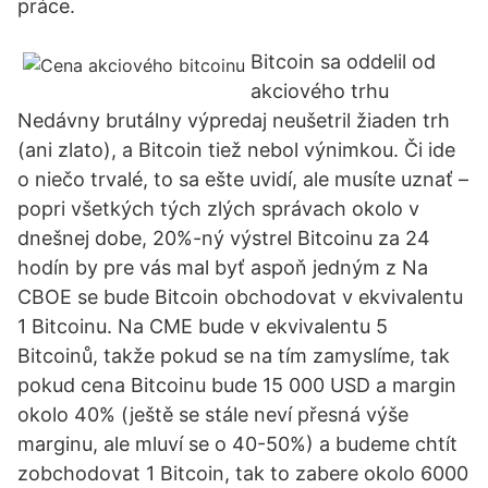
práce.
Bitcoin sa oddelil od
akciového trhu
Nedávny brutálny výpredaj neušetril žiaden trh
(ani zlato), a Bitcoin tiež nebol výnimkou. Či ide
o niečo trvalé, to sa ešte uvidí, ale musíte uznať –
popri všetkých tých zlých správach okolo v
dnešnej dobe, 20%-ný výstrel Bitcoinu za 24
hodín by pre vás mal byť aspoň jedným z Na
CBOE se bude Bitcoin obchodovat v ekvivalentu
1 Bitcoinu. Na CME bude v ekvivalentu 5
Bitcoinů, takže pokud se na tím zamyslíme, tak
pokud cena Bitcoinu bude 15 000 USD a margin
okolo 40% (ještě se stále neví přesná výše
marginu, ale mluví se o 40-50%) a budeme chtít
zobchodovat 1 Bitcoin, tak to zabere okolo 6000