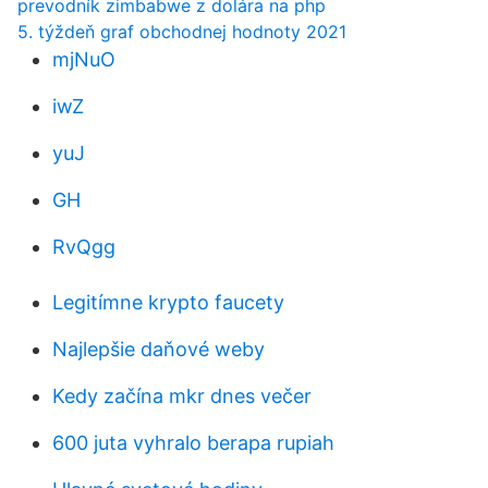
prevodník zimbabwe z dolára na php
5. týždeň graf obchodnej hodnoty 2021
mjNuO
iwZ
yuJ
GH
RvQgg
Legitímne krypto faucety
Najlepšie daňové weby
Kedy začína mkr dnes večer
600 juta vyhralo berapa rupiah