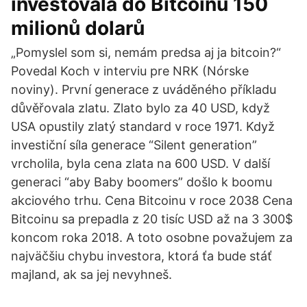
investovala do Bitcoinu 150
milionů dolarů
„Pomyslel som si, nemám predsa aj ja bitcoin?“
Povedal Koch v interviu pre NRK (Nórske
noviny). První generace z uváděného příkladu
důvěřovala zlatu. Zlato bylo za 40 USD, když
USA opustily zlatý standard v roce 1971. Když
investiční síla generace “Silent generation”
vrcholila, byla cena zlata na 600 USD. V další
generaci “aby Baby boomers” došlo k boomu
akciového trhu. Cena Bitcoinu v roce 2038 Cena
Bitcoinu sa prepadla z 20 tisíc USD až na 3 300$
koncom roka 2018. A toto osobne považujem za
najväčšiu chybu investora, ktorá ťa bude stáť
majland, ak sa jej nevyhneš.