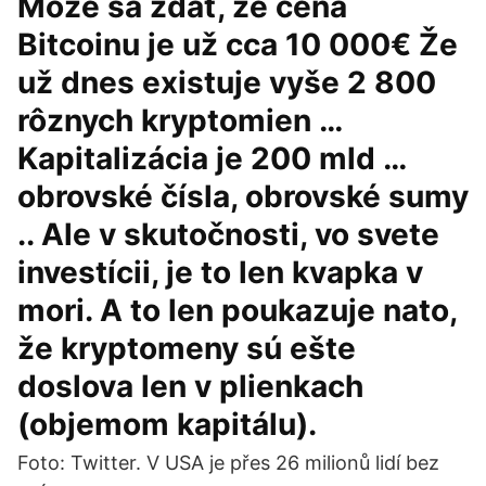
Môže sa zdať, že cena
Bitcoinu je už cca 10 000€ Že
už dnes existuje vyše 2 800
rôznych kryptomien …
Kapitalizácia je 200 mld …
obrovské čísla, obrovské sumy
.. Ale v skutočnosti, vo svete
investícii, je to len kvapka v
mori. A to len poukazuje nato,
že kryptomeny sú ešte
doslova len v plienkach
(objemom kapitálu).
Foto: Twitter. V USA je přes 26 milionů lidí bez