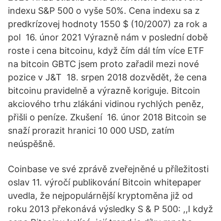
indexu S&P 500 o vyše 50%. Cena indexu sa z
predkrízovej hodnoty 1550 $ (10/2007) za rok a
pol 16. únor 2021 Výrazně nám v poslední době
roste i cena bitcoinu, když čím dál tím více ETF
na bitcoin GBTC jsem proto zařadil mezi nové
pozice v J&T 18. srpen 2018 dozvědět, že cena
bitcoinu pravidelně a výrazně koriguje. Bitcoin
akciového trhu zlákáni vidinou rychlých peněz,
přišli o peníze. Zkušení 16. únor 2018 Bitcoin se
snaží prorazit hranici 10 000 USD, zatím
neúspěšně.
Coinbase ve své zprávě zveřejněné u příležitosti
oslav 11. výročí publikování Bitcoin whitepaper
uvedla, že nejpopulárnější kryptoměna již od
roku 2013 překonává výsledky S & P 500: ,,I když