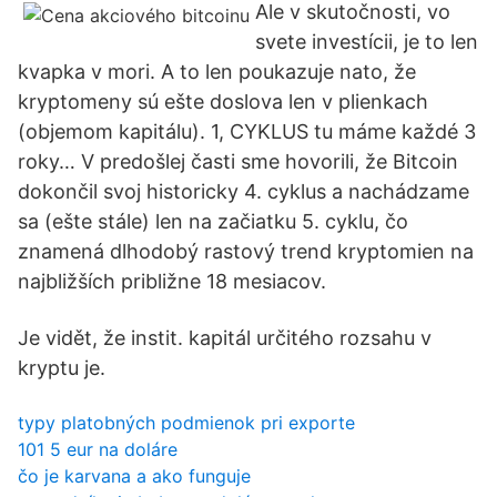
Ale v skutočnosti, vo
svete investícii, je to len
kvapka v mori. A to len poukazuje nato, že
kryptomeny sú ešte doslova len v plienkach
(objemom kapitálu). 1, CYKLUS tu máme každé 3
roky… V predošlej časti sme hovorili, že Bitcoin
dokončil svoj historicky 4. cyklus a nachádzame
sa (ešte stále) len na začiatku 5. cyklu, čo
znamená dlhodobý rastový trend kryptomien na
najbližších približne 18 mesiacov.
Je vidět, že instit. kapitál určitého rozsahu v
kryptu je.
typy platobných podmienok pri exporte
101 5 eur na doláre
čo je karvana a ako funguje