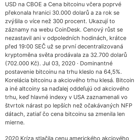
USD na CBOE a Cena bitcoinu včera poprvé
překonala hranici 30.000 dolarů a za rok se
zvýšila o více než 300 procent. Ukazují to
záznamy na webu CoinDesk. Cenový růst se
nezastavil ani v odpoledních hodinách, krátce
před 19:00 SEČ už se první decentralizovaná
kryptoměna světa prodávala za 32.700 dolarů
(702.000 Kč). Jul 03, 2020 · Dominantné
postavenie bitcoinu na trhu kleslo na 64,5%.
Korelácia bitcoinu a akciového trhu klesá. Bitcoin
a iné altcoiny sa naďalej oddeľujú od akciového
trhu, keď hlavné indexy v USA zaznamenali vo
štvrtok nárast po lepších než očakávaných NFP
dátach, zatiaľ čo cena bitcoinu sa zmenila len
mierne.
2020 Kríza stlačila cenu amerického akciového