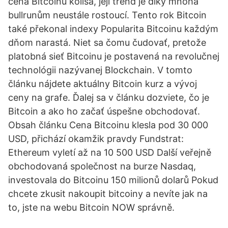
cena Bitcoinu kolísá, její trend je díky mnoha
bullrunům neustále rostoucí. Tento rok Bitcoin
také překonal indexy Popularita Bitcoinu každým
dňom narastá. Niet sa čomu čudovať, pretože
platobná sieť Bitcoinu je postavená na revolučnej
technológii nazývanej Blockchain. V tomto
článku nájdete aktuálny Bitcoin kurz a vývoj
ceny na grafe. Ďalej sa v článku dozviete, čo je
Bitcoin a ako ho začať úspešne obchodovať.
Obsah článku Cena Bitcoinu klesla pod 30 000
USD, přichází okamžik pravdy Fundstrat:
Ethereum vyletí až na 10 500 USD Další veřejně
obchodovaná společnost na burze Nasdaq,
investovala do Bitcoinu 150 milionů dolarů Pokud
chcete zkusit nakoupit bitcoiny a nevíte jak na
to, jste na webu Bitcoin NOW správně.