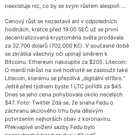
neexistuje nic, co by se svým růstem alespoň …
Cenový růst se nezastavil ani v odpoledních
hodinách, krátce před 19:00 SEČ už se první
decentralizovaná kryptoměna světa prodávala
za 32.700 dolarů (702.000 Kč). V současné době
se zkrátka všechny oči upínají směrem k
Bitcoinu. Ethereum nakoupíte za $205. Litecoin:
O menší nárůst na své hodnotě se zasloužil také
Litecoin, kterému se přezdívá „digitální stříbro.“
Ještě před týdnem byste 1 LTC pořídili za $45.
Dnes se jeho cena pohybovala okolo necelých
$47. Foto: Twitter Zdá se, že snaha Fedu o
záchranu akciového trhu byla děsivým
potvrzením nejhorších obav z koronaviru.
Překvapivé snížení sazby Fedu bylo