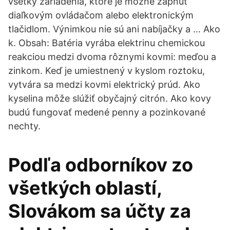
všetky zariadenia, ktoré je možné zapnúť
diaľkovým ovládačom alebo elektronickým
tlačidlom. Výnimkou nie sú ani nabíjačky a … Ako
k. Obsah: Batéria vyrába elektrinu chemickou
reakciou medzi dvoma rôznymi kovmi: meďou a
zinkom. Keď je umiestnený v kyslom roztoku,
vytvára sa medzi kovmi elektrický prúd. Ako
kyselina môže slúžiť obyčajný citrón. Ako kovy
budú fungovať medené penny a pozinkované
nechty.
Podľa odborníkov zo
všetkých oblastí,
Slovákom sa účty za