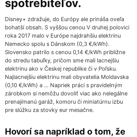
spotrebiteľov.
Disney+ zdražuje, do Európy ale prináša oveľa
bohatší obsah. S vyššou cenou V druhej polovici
roka 2017 malo v Európe najdrahšiu elektrinu
Nemecko spolu s Dánskom (0,3 €/kWh).
Slovensko patrilo s cenou 0,14 €/kWh približne
do stredu tabuľky, pričom sme mali lacnejšiu
elektrinu ako v Českej republike či v Poľsku.
Najlacnejšiu elektrinu mali obyvatelia Moldavska
(0,10 €/kWh) a … Napriek práci s pravidelným
zárobkom si nemôžu dovoliť viac ako nelegálne
prenajímanú garáž, komoru či miniatúrnu izbu
pre slúžku za stovky eur mesačne.
Hovorí sa napríklad o tom, že