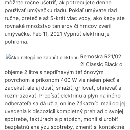
môžete ročne ušetriť, ak potrebujete denne
používať umývačku riadu. Pokiaľ umývate riad
ručne, pretečie až 5-krát viac vody, ako keby ste
rovnaké množstvo tanierov či hrncov zverili
umývačke. Feb 11, 2021 Vypnúť elektrinu je
pohroma.
Remoska R21/02
2l Classic Black o
objeme 2 litre s nepriľnavým teflónovým
povrchom a príkonom 400 W vie nielen piecť a
zapekať, ale aj dusiť, smažiť, grilovať, ohrievať a
rozmrazovať. Prepísať elektrinu a plyn na iného
odberateľa sa dá už aj online Zákazníci mali od jej
uvedenia k dispozícii kompletný prehľad o svojej
spotrebe, faktúrach a platbách, mohli si urobiť
bezplatnú analýzu spotreby, zmeniť si kontaktné