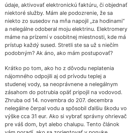
údaje, aktivovať elektronickú faktúru, či objednať
niektoré služby. Mám ale podozrenie, že sa
niekto zo susedov na mňa napojil „za hodinami“
a nelegálne odoberal moju elektrinu. Elektromery
máme na prízemí v osobitnej miestnosti, kde má
prístup každý sused. Stretli ste sa už s niečím
podobným? Ak áno, ako mám postupovať?
Krátko po tom, ako ho z dôvodu neplatenia
nájomného odpojili aj od prívodu teplej a
studenej vody, sa neoprávnene a nelegálnym
zásahom do potrubia opäť pripojil na vodovod.
Zhruba od 14. novembra do 207. decembra
nelegálne čerpal vodu a spôsobil ďalšiu škodu vo
výške cca 31 eur. Ako si vybrať správny ohrievač
pre váš dom, byt alebo chalupu. Tento článok
vám poradí, ako sa zorientovať v ponuke