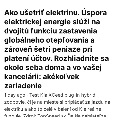
Ako ušetriť elektrinu. Úspora
elektrickej energie slúži na
dvojitú funkciu zastavenia
globálneho otepľovania a
zároveň šetrí peniaze pri
platení účtov. Rozhliadnite sa
okolo seba doma a vo vašej
kancelárii: akékoľvek
zariadenie
1 day ago · Test Kia XCeed plug-in hybrid
zodpovie, či je na mieste si priplácať za jazdu na
elektriku a ako to celé v balení od Kie reálne
funguje. Zdroj: TopSpeed.sk Ďalšie nabíjateľné