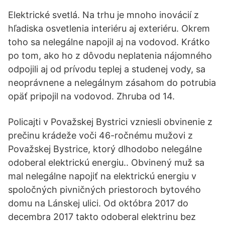
Elektrické svetlá. Na trhu je mnoho inovácií z
hľadiska osvetlenia interiéru aj exteriéru. Okrem
toho sa nelegálne napojil aj na vodovod. Krátko
po tom, ako ho z dôvodu neplatenia nájomného
odpojili aj od prívodu teplej a studenej vody, sa
neoprávnene a nelegálnym zásahom do potrubia
opäť pripojil na vodovod. Zhruba od 14.
Policajti v Považskej Bystrici vzniesli obvinenie z
prečinu krádeže voči 46-ročnému mužovi z
Považskej Bystrice, ktorý dlhodobo nelegálne
odoberal elektrickú energiu.. Obvinený muž sa
mal nelegálne napojiť na elektrickú energiu v
spoločných pivničných priestoroch bytového
domu na Lánskej ulici. Od októbra 2017 do
decembra 2017 takto odoberal elektrinu bez